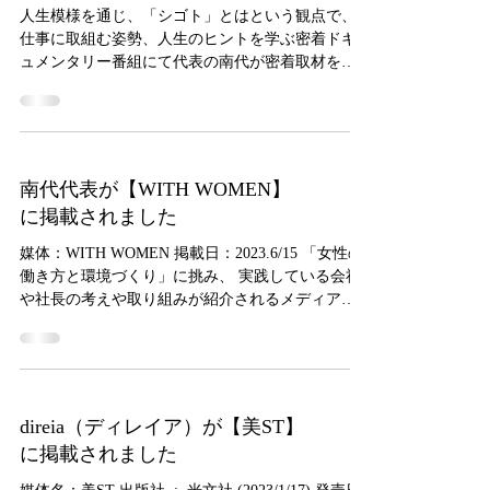
人生模様を通じ、「シゴト」とはという観点で、
仕事に取組む姿勢、人生のヒントを学ぶ密着ドキ
ュメンタリー番組にて代表の南代が密着取材を受
けました！ ヒト幹細胞コスメのパイオニア
「direia」。全国6000店舗に導入実績直営店舗・ヨ
ガスクール20店舗経営。...
南代代表が【WITH WOMEN】
に掲載されました
媒体：WITH WOMEN 掲載日：2023.6/15 「女性の
働き方と環境づくり」に挑み、 実践している会社
や社長の考えや取り組みが紹介されるメディア、
「WITH WOMAN」にて代表の南代が掲載されまし
た。 映像はバナーから視聴できますので是非ご覧
ください。
direia（ディレイア）が【美ST】
に掲載されました
媒体名：美ST 出版社 ‏ : ‎ 光文社 (2023/1/17) 発売日 ‏