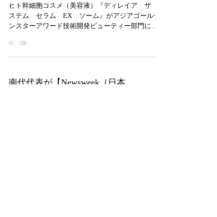
ヒト幹細胞コスメ（美容液）『ディレイア ザ
ステム セラム EX ソーム』がアジアゴールデ
ンスターアワード技術開発ビューティー部門にて
商品賞を受賞しました。 ■アジアゴールデンスター
アワードとは アジアゴールデンスターアワード
は、一般社団法人アジア・日本優秀企業家連盟
（AE...
南代代表が【Newsweek（日本
版）Wonderful Story特集】に掲
載されました
媒体名：Newsweek（日本版）Wonderful Story 掲載
日：2021年4月27日号（4/20発売）】 Newsweek（日
本版）最新号 Wonderful Story特集に弊社代表 南
代鮎美のインタビュー記事が掲載されました。 是
非ご覧ください。
南代代表が【私の道しるべ】に
掲載されました