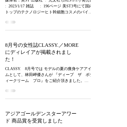
: ‎ 2023/1/17 雑誌 ‏ : ‎ 196ページ 美ST3号にて国内
トップのテクノロジーヒト幹細胞コスメのパイオ
ニア（ディレイア）が2ページ掲載されました！...
8月号の女性誌CLASSY.／MORE
にディレイアが掲載されまし
た！
CLASSY. 8月号では モデルの夏の痩身ケアアイテ
ムとして、林田岬優さんが 『ディープ ザ ボデ
ィークリーム プロ』をご紹介頂きました。
MORE 8月号では 夏の大人ニキビ特集に、女優野
崎萌香さんが 『ディレイア ステム マスク EX
ソーム』をご紹介頂きました。...
アジアゴールデンスターアワー
ド 商品賞を受賞しました